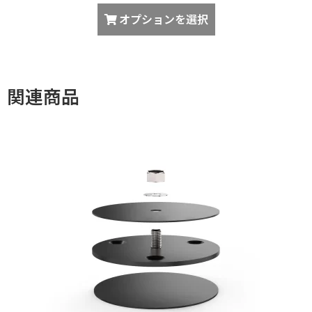
こ
帯:
オプションを選択
の
¥21,868
商
–
品
¥28,138
に
関連商品
は
複
数
の
バ
リ
エ
ー
シ
ョ
ン
が
あ