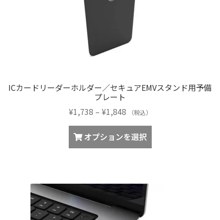
で
き
ま
す
ICカードリーダーホルダー／セキュアEMVスタンド用予備
プレート
価
¥
1,738
–
¥
1,848
（税込）
格
こ
帯:
オプションを選択
の
¥1,738
商
–
品
¥1,848
に
は
複
数