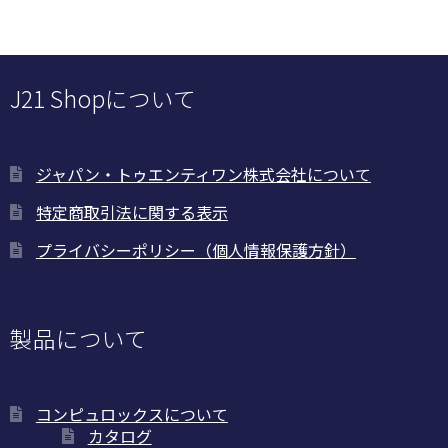
に
は
は
商
複
品
数
J21 Shopについて
ペ
の
ー
バ
ジ
リ
か
ジャパン・トゥエンティワン株式会社について
エ
ら
ー
特定商取引法に関する表示
選
シ
択
プライバシーポリシー（個人情報保護方針）
ョ
で
ン
き
が
ま
あ
製品について
す
り
ま
す。
コンピュロックスについて
オ
カタログ