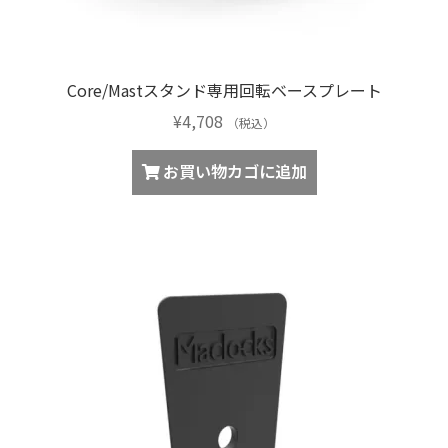
り
ま
す。
Core/Mastスタンド専用回転ベースプレート
オ
プ
¥
4,708
（税込）
シ
ョ
お買い物カゴに追加
ン
は
商
品
ペ
ー
ジ
か
ら
選
択