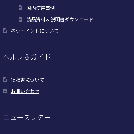
プ
国内使用事例
シ
ョ
製品資料＆説明書ダウンロード
ン
ネットイントについて
は
商
品
ペ
ヘルプ＆ガイド
ー
ジ
か
領収書について
ら
お問い合わせ
選
択
で
き
ニュースレター
ま
す