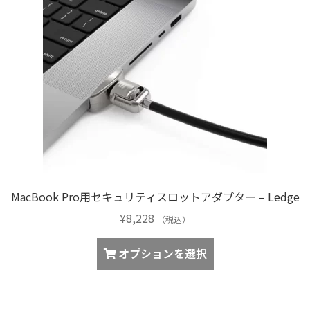
の
バ
リ
エ
ー
シ
ョ
ン
が
あ
り
MacBook Pro用セキュリティスロットアダプター – Ledge
ま
¥
8,228
す。
（税込）
オ
こ
オプションを選択
プ
の
シ
商
ョ
品
ン