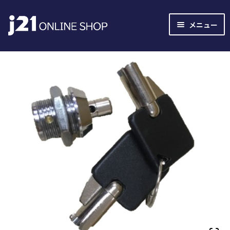
ナ
コ
メニュー
ビ
ン
ゲ
テ
ー
ン
シ
ツ
ョ
へ
ン
ス
へ
キ
ス
ッ
キ
プ
ッ
プ