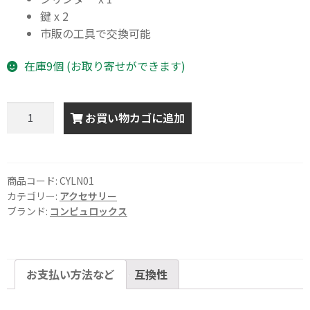
鍵 x 2
市販の工具で交換可能
在庫9個 (お取り寄せができます)
交
お買い物カゴに追加
換
用
シ
リ
商品コード:
CYLN01
ン
カテゴリー:
アクセサリー
ブランド:
コンピュロックス
ダ
ー
キ
ー
お支払い方法など
互換性
個