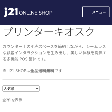
ナ
コ
メニュー
ビ
ン
ゲ
テ
プリンターキオスク
ー
ン
シ
ツ
ョ
へ
カウンター上の小売スペースを節約しながら、シームレス
ン
ス
な顧客インタラクションを生み出し、美しい体験を提供す
へ
キ
る多機能 POS 筐体です。
ス
ッ
キ
プ
※ J21 SHOPは
全品送料無料
です
ッ
プ
人
全2件を表示
気
順