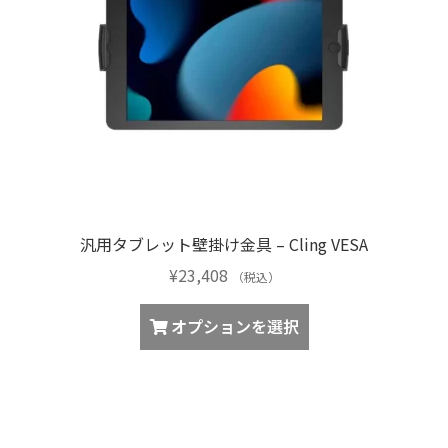
ジ
か
ら
選
択
で
き
ま
す
汎用タブレット壁掛け金具 – Cling VESA
¥
23,408
（税込）
こ
オプションを選択
の
商
品
に
は