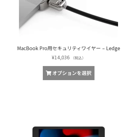
選
シ
択
ョ
で
ン
き
が
ま
あ
す
り
MacBook Pro用セキュリティワイヤー – Ledge
ま
¥
14,036
す。
（税込）
オ
オプションを選択
プ
シ
ョ
ン
は
商
品
ペ
ー