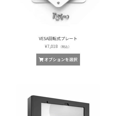
シ
択
ョ
で
ン
き
が
ま
あ
す
り
VESA回転式プレート
ま
¥
7,018
す。
（税込）
オ
こ
オプションを選択
プ
の
シ
商
ョ
品
ン
に
は
は
商
複
品
数
ペ
の
ー
バ