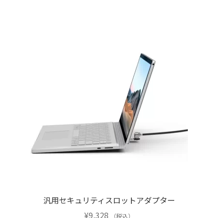
ョ
ン
は
商
品
ペ
ー
ジ
か
ら
選
択
で
き
ま
す
汎用セキュリティスロットアダプター
¥
9,328
（税込）