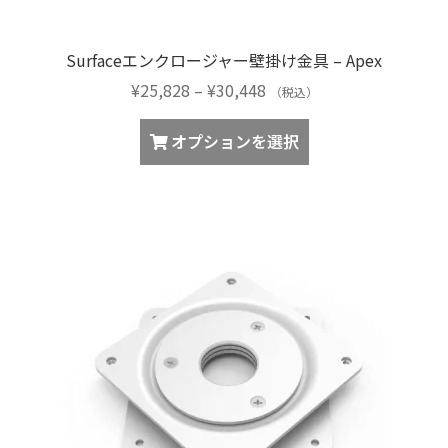
ま
あ
す
り
Surfaceエンクロージャー壁掛け金具 – Apex
ま
価
¥
25,828
–
¥
30,448
す。
（税込）
格
オ
こ
帯:
オプションを選択
プ
の
¥25,828
シ
商
–
ョ
品
¥30,448
ン
に
は
は
商
複
品
数
ペ
の
ー
バ
ジ
リ
か
エ
ら
ー
選