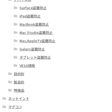
あ
Surface盗難防止
り
ま
iPad盗難防止
す。
MacBook盗難防止
オ
Mac Studio盗難防止
プ
シ
Mac/AppleTV盗難防止
ョ
Galaxy盗難防止
ン
タブレット盗難防止
は
商
VESA規格
品
目的別
ペ
製品別
ー
ジ
特価品
か
ネットイント
ら
マグコン
選