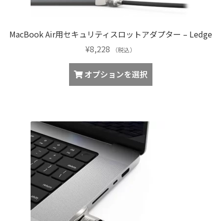
が
ま
あ
す
り
MacBook Air用セキュリティスロットアダプター – Ledge
ま
¥
8,228
す。
（税込）
オ
こ
オプションを選択
プ
の
シ
商
ョ
品
ン
に
は
は
商
複
品
数
ペ
の
ー
バ
ジ
リ
か
エ
ら
ー