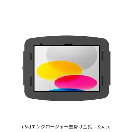
商
品
に
は
複
数
の
バ
リ
エ
ー
シ
ョ
ン
が
あ
り
iPadエンクロージャー壁掛け金具 – Space
ま