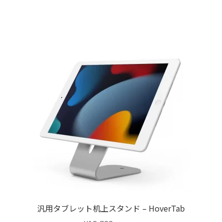
商
ョ
品
ン
に
は
は
商
複
品
数
ペ
の
ー
バ
ジ
リ
か
エ
ら
ー
選
シ
択
ョ
で
ン
き
が
ま
あ
す
り
汎用タブレット机上スタンド – HoverTab
ま