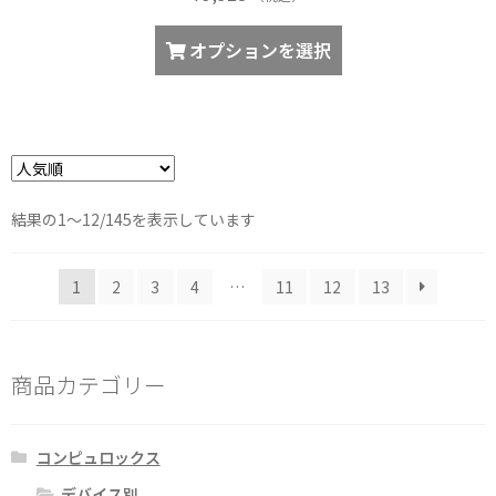
こ
オプションを選択
の
商
品
に
は
複
人
結果の1～12/145を表示しています
数
気
の
順
バ
1
2
3
4
…
11
12
13
リ
エ
ー
商品カテゴリー
シ
ョ
ン
コンピュロックス
が
デバイス別