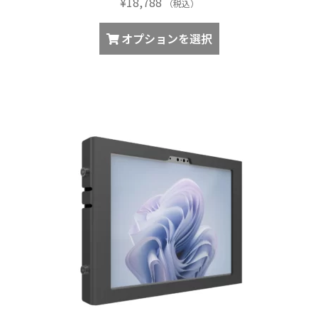
¥
18,788
す。
（税込）
オ
こ
オプションを選択
プ
の
シ
商
ョ
品
ン
に
は
は
商
複
品
数
ペ
の
ー
バ
ジ
リ
か
エ
ら
ー
選
シ
択
ョ
で
ン
き
が