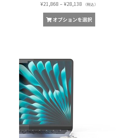
価
¥
21,868
–
¥
28,138
す。
（税込）
格
オ
こ
帯:
オプションを選択
プ
の
¥21,868
シ
商
–
ョ
品
¥28,138
ン
に
は
は
商
複
品
数
ペ
の
ー
バ
ジ
リ
か
エ
ら
ー
選
シ
択
ョ
で
ン
き