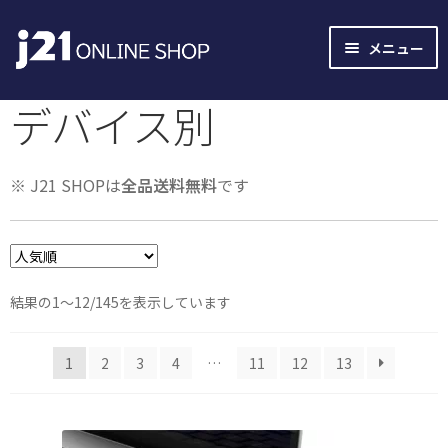
ナ
コ
メニュー
ビ
ン
ゲ
テ
デバイス別
ー
ン
シ
ツ
ョ
へ
※ J21 SHOPは
全品送料無料
です
ン
ス
へ
キ
ス
ッ
キ
プ
ッ
人
結果の1～12/145を表示しています
プ
気
順
1
2
3
4
…
11
12
13