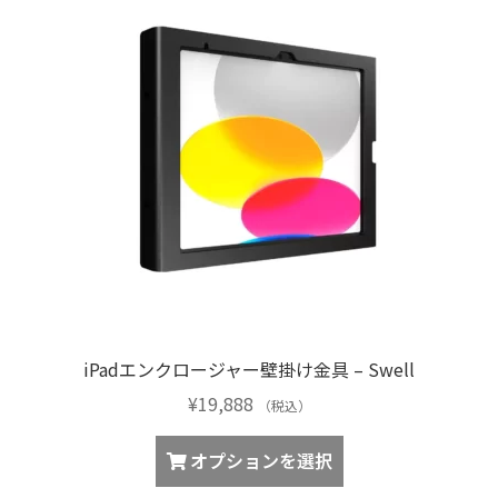
複
数
の
バ
リ
エ
ー
シ
ョ
ン
が
あ
り
iPadエンクロージャー壁掛け金具 – Swell
ま
¥
19,888
す。
（税込）
オ
こ
オプションを選択
プ
の
シ