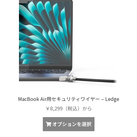
複
品
数
ペ
の
ー
バ
ジ
リ
か
エ
ら
ー
選
シ
択
ョ
で
ン
き
が
ま
あ
す
り
MacBook Air用セキュリティワイヤー – Ledge
ま
￥8,299（税込）から
す。
オ
オプションを選択
プ
シ