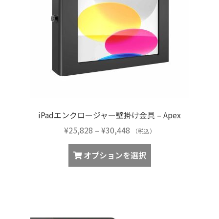
ジ
リ
か
エ
ら
ー
選
シ
択
ョ
で
ン
き
が
ま
あ
す
り
iPadエンクロージャー壁掛け金具 – Apex
ま
価
¥
25,828
–
¥
30,448
す。
（税込）
格
オ
こ
帯:
オプションを選択
プ
の
¥25,828
シ
商
–
ョ
品
¥30,448
ン
に
は
は
商