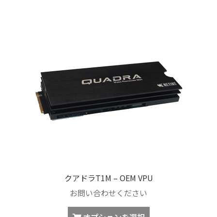
に
は
複
数
の
バ
リ
エ
ー
シ
ョ
ン
が
あ
り
クアドラT1M – OEM VPU
ま
お問い合わせください
す。
オ
こ