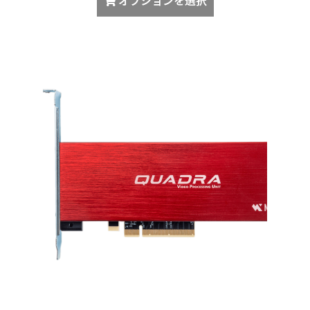
オプションを選択
プ
の
シ
商
ョ
品
ン
に
は
は
商
複
品
数
ペ
の
ー
バ
ジ
リ
か
エ
ら
ー
選
シ
択
ョ
で
ン
き
が
ま
あ
す
り