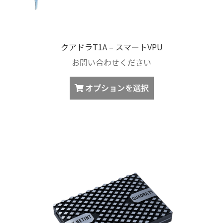
ン
き
が
ま
あ
す
り
クアドラT1A – スマートVPU
ま
お問い合わせください
す。
オ
こ
オプションを選択
プ
の
シ
商
ョ
品
ン
に
は
は
商
複
品
数
ペ
の
ー
バ
ジ
リ
か
エ