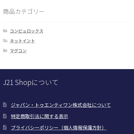
の
順
ー
バ
商品カテゴリー
ジ
リ
か
エ
ら
ー
コンピュロックス
選
シ
ネットイント
択
ョ
で
マグコン
ン
き
が
ま
あ
す
り
J21 Shopについて
ま
す。
オ
ジャパン・トゥエンティワン株式会社について
プ
シ
特定商取引法に関する表示
ョ
プライバシーポリシー（個人情報保護方針）
ン