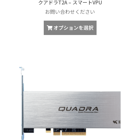
クアドラT2A – スマートVPU
ま
お問い合わせください
す。
オ
こ
オプションを選択
プ
の
シ
商
ョ
品
ン
に
は
は
商
複
品
数
ペ
の
ー
バ
ジ
リ
か
エ
ら
ー
選
シ
択
ョ
で