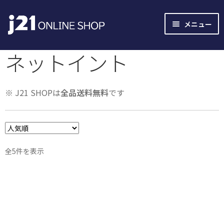
ナ
コ
メニュー
ビ
ン
ゲ
テ
ネットイント
ー
ン
シ
ツ
ョ
へ
※ J21 SHOPは
全品送料無料
です
ン
ス
へ
キ
ス
ッ
キ
プ
ッ
人
全5件を表示
プ
気
順