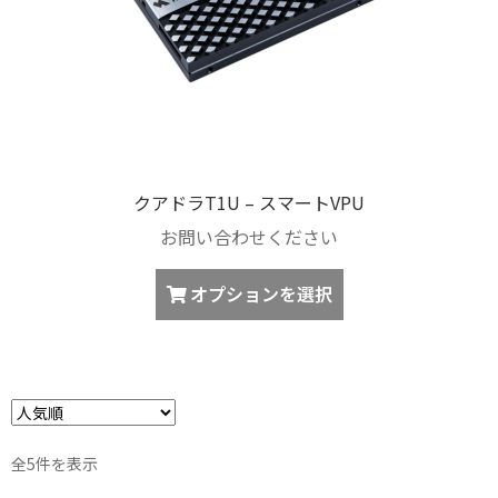
ら
ー
選
シ
択
ョ
で
ン
き
が
ま
あ
す
り
クアドラT1U – スマートVPU
ま
お問い合わせください
す。
オ
こ
オプションを選択
プ
の
シ
商
ョ
品
ン
に
は
は
商
複
品
人
全5件を表示
数
気
ペ