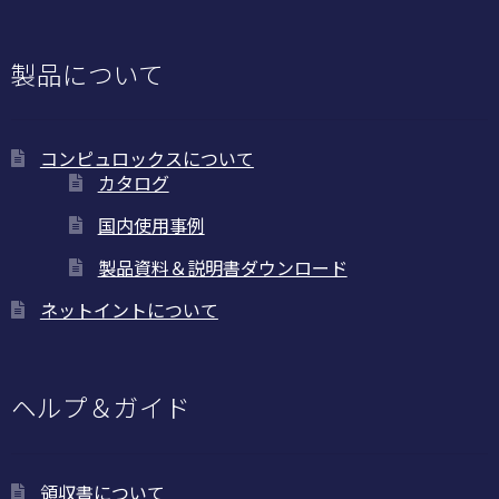
は
商
品
製品について
ペ
ー
ジ
コンピュロックスについて
か
カタログ
ら
国内使用事例
選
択
製品資料＆説明書ダウンロード
で
ネットイントについて
き
ま
す
ヘルプ＆ガイド
領収書について