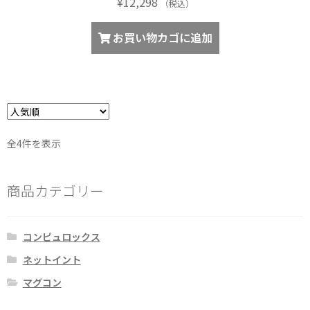
¥
12,298
す。
（税込）
オ
お買い物カゴに追加
プ
シ
ョ
ン
は
商
品
人
全4件を表示
気
ペ
順
ー
商品カテゴリー
ジ
か
ら
コンピュロックス
選
ネットイント
択
で
マグコン
き