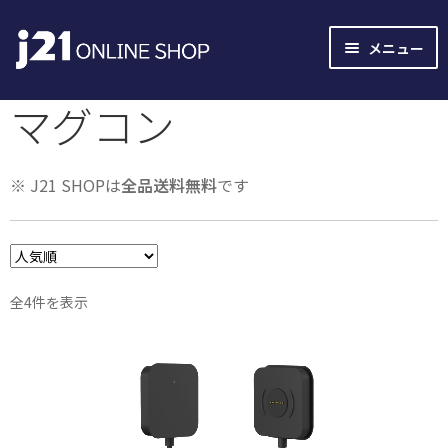
ナ
コ
メニュー
ビ
ン
ゲ
テ
マグコン
ー
ン
シ
ツ
ョ
へ
※ J21 SHOPは
全品送料無料
です
ン
ス
へ
キ
ス
ッ
キ
プ
ッ
人
全4件を表示
プ
気
順