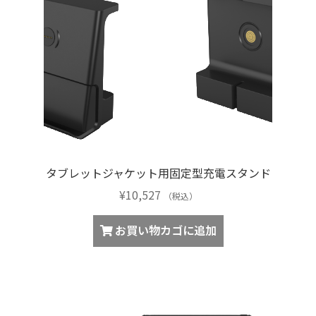
数
の
バ
リ
エ
ー
シ
ョ
ン
が
タブレットジャケット用固定型充電スタンド
あ
¥
10,527
（税込）
り
ま
お買い物カゴに追加
す。
オ
プ
シ
ョ