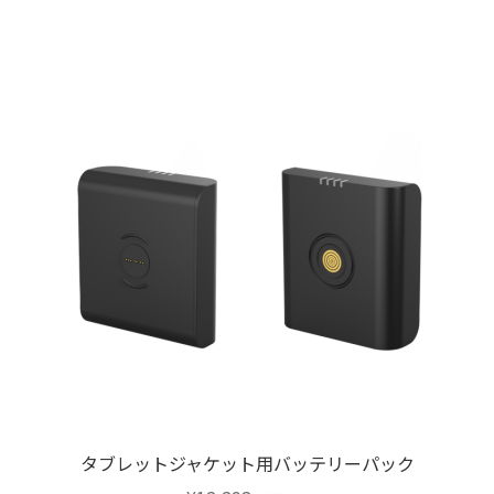
商
–
品
¥13,090
に
は
複
数
の
バ
リ
エ
ー
シ
ョ
ン
が
あ
り
タブレットジャケット用バッテリーパック
ま