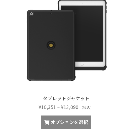
ン
は
商
品
ペ
ー
ジ
か
ら
選
択
で
き
タブレットジャケット
ま
価
¥
10,351
–
¥
13,090
す
（税込）
格
こ
帯:
オプションを選択
の
¥10,351