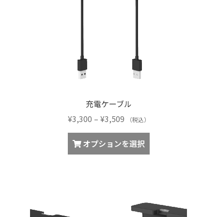
充電ケーブル
価
¥
3,300
–
¥
3,509
（税込）
格
こ
帯:
オプションを選択
の
¥3,300
商
–
品
¥3,509
に
は
複