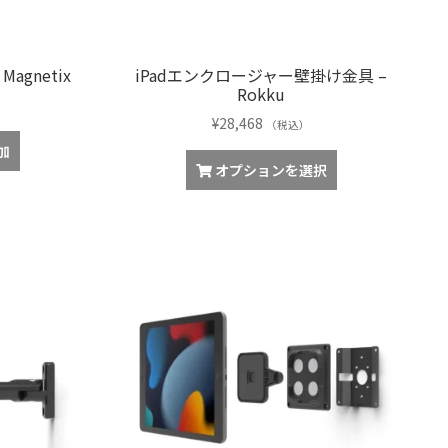
ン
ン
き
き
が
が
ま
ま
あ
あ
す
す
agnetix
iPadエンクロージャー壁掛け金具 –
り
り
Rokku
ま
ま
す。
す。
¥
28,468
（税込）
オ
オ
加
こ
プ
プ
オプションを選択
の
シ
シ
商
ョ
ョ
品
ン
ン
に
は
は
は
商
商
複
品
品
数
ペ
ペ
の
ー
ー
バ
ジ
ジ
リ
か
か
エ
ら
ら
ー
選
選
シ