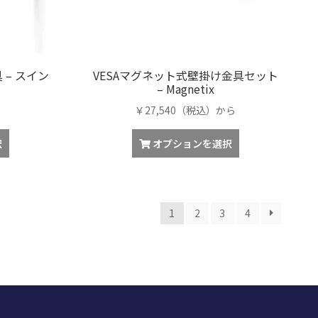
択
択
ョ
で
で
ン
き
き
が
ま
ま
あ
す
す
 – スイン
VESAマグネット式壁掛け金具セット
り
– Magnetix
ま
す。
￥27,540（税込）から
オ
こ
プ
択
オプションを選択
の
シ
商
ョ
品
ン
に
は
1
2
3
4
は
商
複
品
数
ペ
の
ー
バ
ジ
リ
か
エ
ら