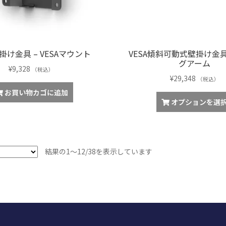
択
ョ
で
ン
き
が
ま
あ
す
壁掛け金具 – VESAマウント
VESA傾斜可動式壁掛け金具
り
グアーム
ま
¥
9,328
（税込）
す。
¥
29,348
（税込）
オ
お買い物カゴに追加
プ
オプションを選
シ
ョ
ン
は
人
結果の1～12/38を表示しています
商
気
品
順
ペ
ー
ジ
か
ら