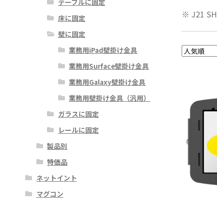
テーブルに固定
※ J21 S
床に固定
壁に固定
業務用iPad壁掛け金具
業務用Surface壁掛け金具
業務用Galaxy壁掛け金具
業務用壁掛け金具（汎用）
ガラスに固定
レールに固定
製品別
特価品
ネットイント
マグコン