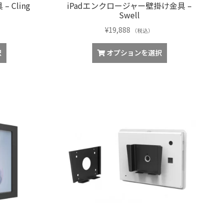
Cling
iPadエンクロージャー壁掛け金具 –
Swell
¥
19,888
（税込）
こ
こ
択
オプションを選択
の
の
商
商
品
品
に
に
は
は
複
複
数
数
の
の
バ
バ
リ
リ
エ
エ
ー
ー
シ
シ
ョ
ョ
ン
ン