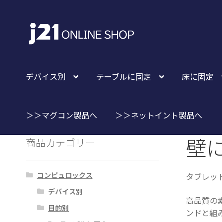
ナ
コ
ビ
ン
ゲ
テ
ー
ン
シ
ツ
デバイス別
テーブルに固定
床に固定
ョ
へ
ン
ス
へ
キ
＞＞マグコン製品へ
＞＞ネットイント製品へ
ス
ッ
壁
キ
プ
商品カテゴリー
ッ
プ
コンピュロックス
タブレッ
デバイス別
高品質の
目的別
ンドと組