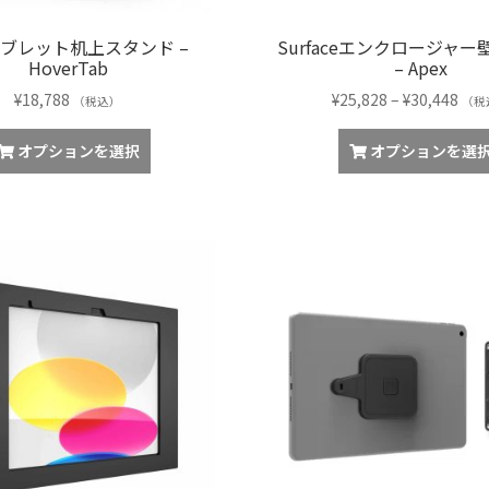
が
あ
ブレット机上スタンド –
Surfaceエンクロージャ
り
HoverTab
– Apex
ま
す。
価
¥
18,788
¥
25,828
–
¥
30,448
（税込）
（税
オ
格
こ
プ
帯:
オプションを選択
オプションを選
の
シ
¥25
商
ョ
–
品
ン
¥30
に
は
は
商
複
品
数
ペ
の
ー
バ
ジ
リ
か
エ
ら
ー
選
シ
択
ョ
で