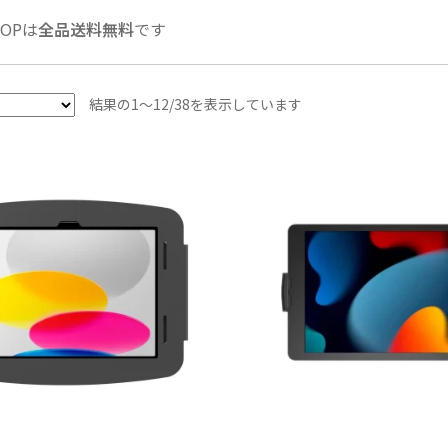
HOPは
全品送料無料
です
人
結果の1～12/38を表示しています
気
順