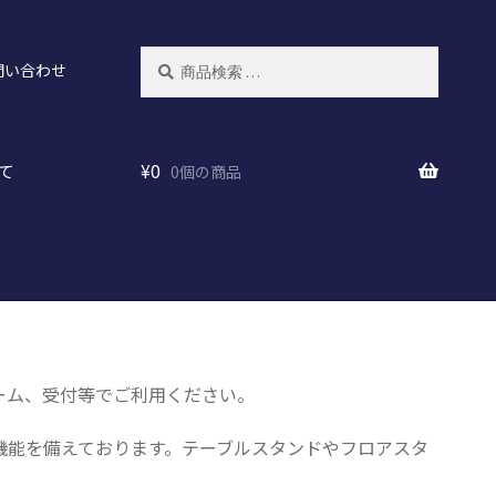
検
検
問い合わせ
索
索
対
象:
て
¥
0
0個の商品
ーム、受付等でご利用ください。
機能を備えております。テーブルスタンドやフロアスタ