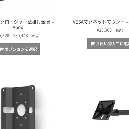
ン
き
が
ま
あ
す
エンクロージャー壁掛け金具 –
VESAマグネットマウント – M
り
Apex
ま
¥
16,368
（税込）
す。
価
5,828
–
¥
30,448
（税込）
オ
格
お買い物カゴに追
こ
プ
帯:
オプションを選択
の
シ
¥25,828
商
ョ
–
品
ン
¥30,448
に
は
は
商
複
品
数
ペ
の
ー
バ
ジ
リ
か
エ
ら
ー
選
シ