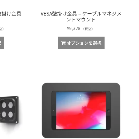
が
が
あ
あ
ー壁掛け金具
VESA壁掛け金具 – ケーブルマネジメ
り
り
ントマウント
ま
ま
す。
す。
¥
9,328
込）
（税込）
オ
オ
こ
こ
プ
プ
択
オプションを選択
の
の
シ
シ
,828
商
商
ョ
ョ
品
品
ン
ン
,448
に
に
は
は
は
は
商
商
複
複
品
品
数
数
ペ
ペ
の
の
ー
ー
バ
バ
ジ
ジ
リ
リ
か
か
エ
エ
ら
ら
ー
ー
選
選
シ
シ
択
択
ョ
ョ
で
で