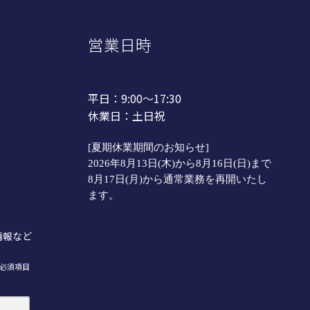
ー
選
シ
択
ョ
で
営業日時
ン
き
が
ま
あ
す
平日：9:00～17:30
り
ま
休業日：土日祝
す。
オ
[夏期休業期間のお知らせ]
プ
2026年8月13日(木)から8月16日(日)まで
シ
8月17日(月)から通常業務を再開いたし
ョ
ます。
ン
は
商
情報など
品
ペ
必須項目
ー
ジ
か