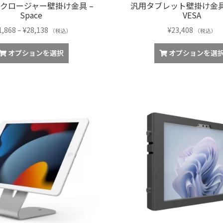
エンクロージャー壁掛け金具 –
汎用タブレット壁掛け金具 – 
Space
VESA
価
1,868
–
¥
28,138
¥
23,408
（税込）
（税込）
格
こ
帯:
オプションを選択
オプションを選
の
¥21,868
商
–
品
¥28,138
に
は
複
数
の
バ
リ
エ
ー
シ
ョ
ン