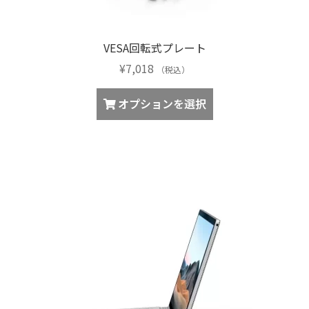
が
ま
あ
す
り
VESA回転式プレート
ま
¥
7,018
す。
（税込）
オ
こ
オプションを選択
プ
の
シ
商
ョ
品
ン
に
は
は
商
複
品
数
ペ
の
ー
バ
ジ
リ
か
エ
ら
ー