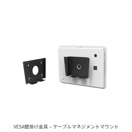
商
品
に
は
複
数
の
バ
リ
エ
ー
シ
ョ
ン
が
あ
り
VESA壁掛け金具 – ケーブルマネジメントマウント
ま