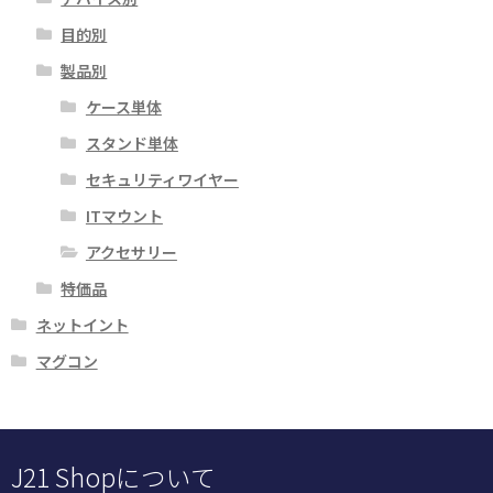
あ
す
目的別
り
ま
製品別
す。
ケース単体
オ
スタンド単体
プ
シ
セキュリティワイヤー
ョ
ITマウント
ン
アクセサリー
は
商
特価品
品
ネットイント
ペ
マグコン
ー
ジ
か
ら
J21 Shopについて
選