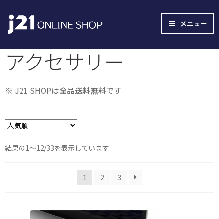
ナ
コ
メニュー
ビ
ン
ゲ
テ
アクセサリー
ー
ン
シ
ツ
ョ
へ
※ J21 SHOPは
全品送料無料
です
ン
ス
へ
キ
ス
ッ
キ
プ
ッ
人
結果の1～12/33を表示しています
プ
気
順
1
2
3