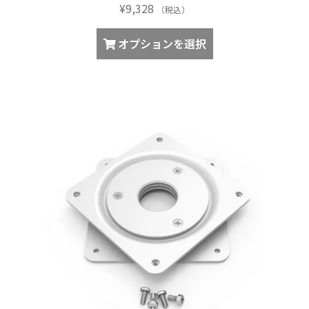
¥
9,328
す。
（税込）
オ
こ
オプションを選択
プ
の
シ
商
ョ
品
ン
に
は
は
商
複
品
数
ペ
の
ー
バ
ジ
リ
か
エ
ら
ー
選
シ
択
ョ
で
ン
き