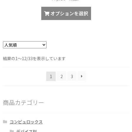
オ
こ
オプションを選択
プ
の
シ
商
ョ
品
ン
に
は
は
商
複
品
人
結果の1～12/33を表示しています
数
気
ペ
の
順
ー
バ
1
2
3
ジ
リ
か
エ
ら
ー
商品カテゴリー
選
シ
択
ョ
で
ン
コンピュロックス
き
が
ま
デバイス別