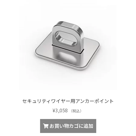
商
品
ペ
ー
ジ
か
ら
選
択
で
き
ま
す
セキュリティワイヤー用アンカーポイント
¥
3,058
（税込）
お買い物カゴに追加