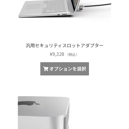
選
シ
択
ョ
で
ン
き
が
ま
あ
す
り
汎用セキュリティスロットアダプター
ま
¥
9,328
す。
（税込）
オ
こ
オプションを選択
プ
の
シ
商
ョ
品
ン
に
は
は
商
複
品
数
ペ
の
ー