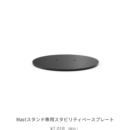
品
に
は
複
数
の
バ
リ
エ
ー
シ
ョ
ン
が
あ
り
Mastスタンド専用スタビリティベースプレート
ま
¥
7,018
す。
（税込）