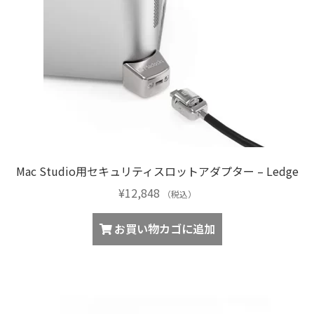
バ
ジ
リ
か
エ
ら
ー
選
シ
択
ョ
で
ン
き
が
ま
あ
す
り
Mac Studio用セキュリティスロットアダプター – Ledge
ま
¥
12,848
す。
（税込）
オ
お買い物カゴに追加
プ
シ
ョ
ン
は