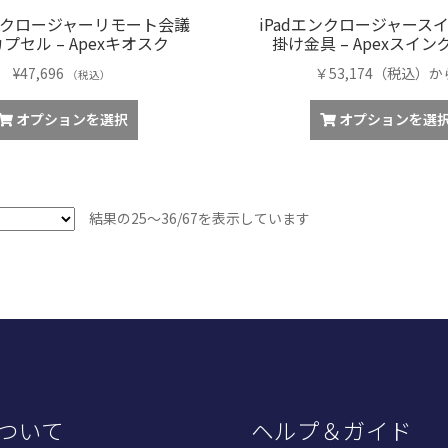
エンクロージャーリモート会議
iPadエンクロージャース
プセル – Apexキオスク
掛け金具 – Apexスイ
¥
47,696
￥53,174（税込）か
（税込）
オプションを選択
オプションを選
人
結果の25～36/67を表示しています
気
順
ついて
ヘルプ＆ガイド