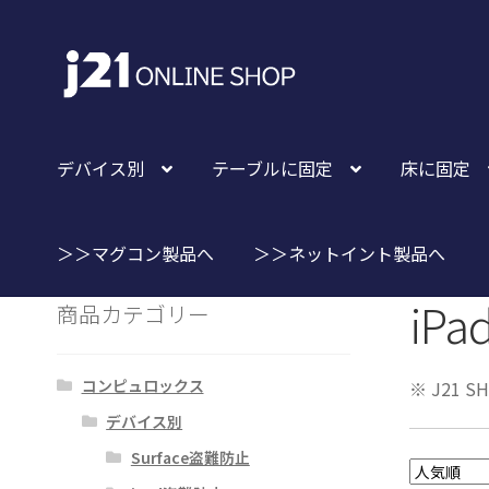
ナ
コ
ビ
ン
ゲ
テ
ー
ン
シ
ツ
デバイス別
テーブルに固定
床に固定
ョ
へ
ン
ス
へ
キ
＞＞マグコン製品へ
＞＞ネットイント製品へ
ス
ッ
iP
キ
プ
商品カテゴリー
ッ
プ
コンピュロックス
※ J21 S
デバイス別
Surface盗難防止