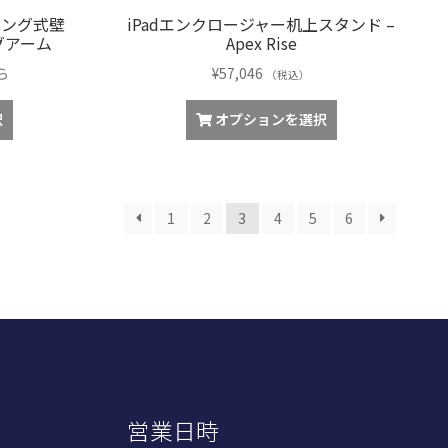
イング式壁
iPadエンクロージャー机上スタンド –
ングアーム
Apex Rise
ら
¥
57,046
（税込）
択
オプションを選択
1
2
3
4
5
6
営業日時