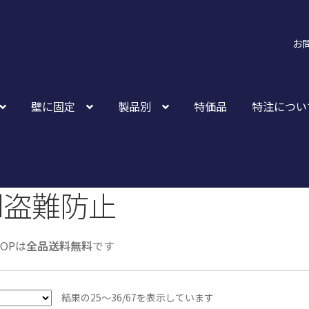
お
壁に固定
製品別
特価品
特注につい
ad盗難防止
HOPは
全品送料無料
です
人
結果の25～36/67を表示しています