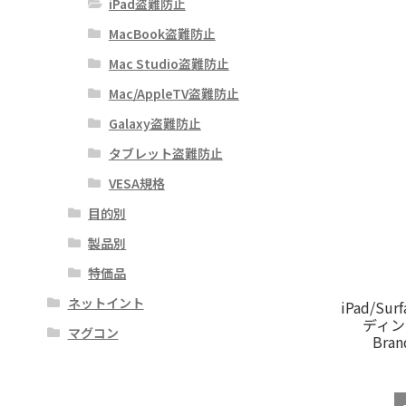
iPad盗難防止
MacBook盗難防止
Mac Studio盗難防止
Mac/AppleTV盗難防止
Galaxy盗難防止
タブレット盗難防止
VESA規格
目的別
製品別
特価品
ネットイント
iPad/S
ディン
マグコン
Bra