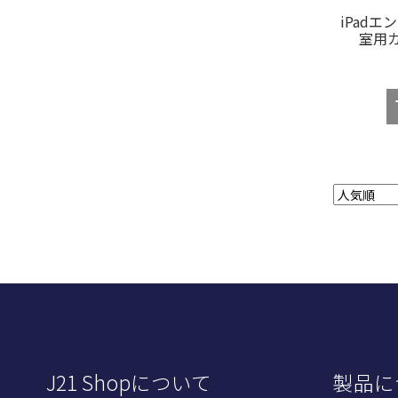
iPad
室用カ
J21 Shopについて
製品に