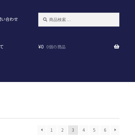
検
検
問い合わせ
索
索
対
象:
て
¥
0
0個の商品
1
2
3
4
5
6