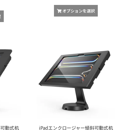
オプションを選択
択
斜可動式机
iPadエンクロージャー傾斜可動式机