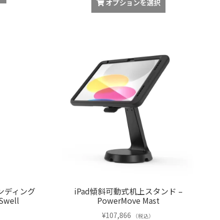
オプションを選択
ランディング
iPad傾斜可動式机上スタンド –
well
PowerMove Mast
¥
107,866
（税込）