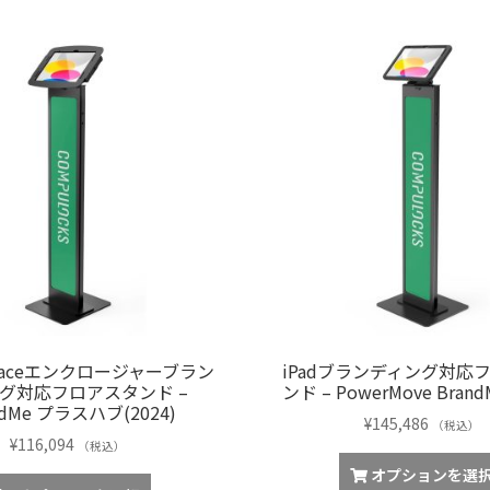
気
順
urfaceエンクロージャーブラン
iPadブランディング対応
グ対応フロアスタンド –
ンド – PowerMove Brand
ndMe プラスハブ(2024)
¥
145,486
（税込）
¥
116,094
（税込）
オプションを選