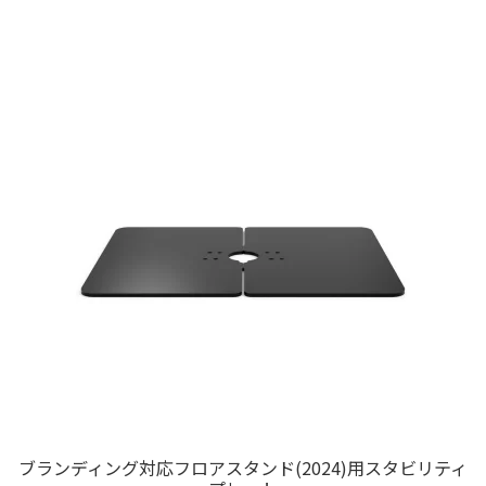
シ
商
ョ
品
ン
に
は
は
商
複
品
数
ペ
の
ー
バ
ジ
リ
か
エ
ら
ー
選
シ
択
ョ
で
ン
き
が
ま
あ
す
り
ブランディング対応フロアスタンド(2024)用スタビリティ
ま