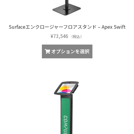
ま
が
す
あ
り
Surfaceエンクロージャーフロアスタンド – Apex Swift
ま
¥
73,546
す。
（税込）
オ
オプションを選択
プ
シ
ョ
ン
は
商
品
ペ
ー
ジ
か