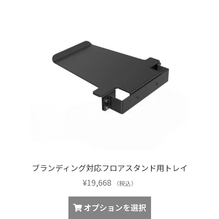
は
複
数
の
バ
リ
エ
ー
シ
ョ
ン
が
あ
り
ブランディング対応フロアスタンド用トレイ
ま
¥
19,668
す。
（税込）
オ
こ
オプションを選択
プ
の