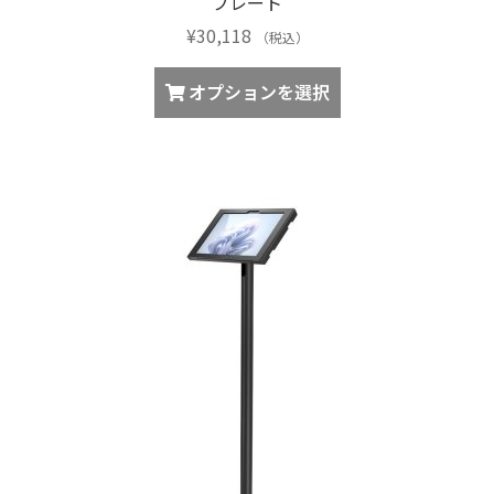
プレート
す。
¥
30,118
（税込）
オ
プ
こ
オプションを選択
シ
の
ョ
商
ン
品
は
に
商
は
品
複
ペ
数
ー
の
ジ
バ
か
リ
ら
エ
選
ー
択
シ
で
ョ
き
ン