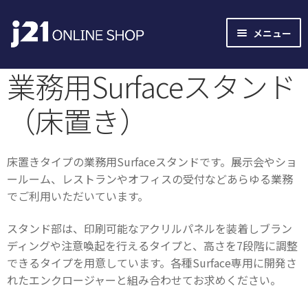
ナ
コ
メニュー
ビ
ン
ゲ
テ
業務用Surfaceスタンド
ー
ン
シ
ツ
（床置き）
ョ
へ
ン
ス
へ
キ
床置きタイプの業務用Surfaceスタンドです。展示会やショ
ス
ッ
ールーム、レストランやオフィスの受付などあらゆる業務
キ
プ
でご利用いただいています。
ッ
プ
スタンド部は、印刷可能なアクリルパネルを装着しブラン
ディングや注意喚起を行えるタイプと、高さを7段階に調整
できるタイプを用意しています。各種Surface専用に開発さ
れたエンクロージャーと組み合わせてお求めください。