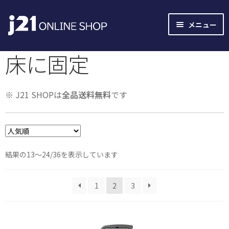
ナ
コ
メニュー
ビ
ン
ゲ
テ
床に固定
ー
ン
シ
ツ
ョ
へ
※ J21 SHOPは
全品送料無料
です
ン
ス
へ
キ
ス
ッ
キ
プ
ッ
人
結果の13～24/36を表示しています
プ
気
順
1
2
3